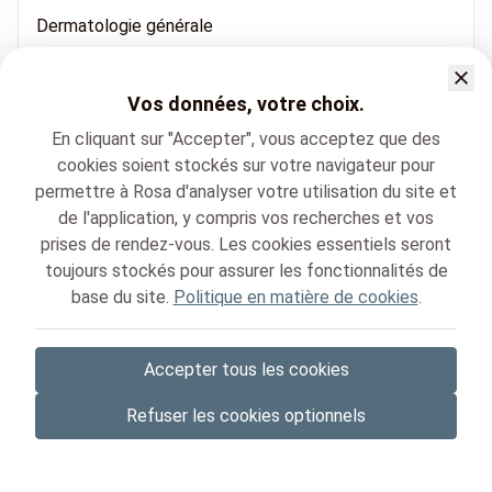
Dermatologie générale
Médecine esthétique
Vos données, votre choix.
En cliquant sur "Accepter", vous acceptez que des
Photothérapie dynamique (PDT)
cookies soient stockés sur votre navigateur pour
permettre à Rosa d'analyser votre utilisation du site et
Photothérapie par UV
de l'application, y compris vos recherches et vos
prises de rendez-vous. Les cookies essentiels seront
toujours stockés pour assurer les fonctionnalités de
Cliniques de l'Europe - Europa ziekenhuizen
base du site.
Politique en matière de cookies
Esthetic in health
.
Accepter tous les cookies
© Rosa ASBL
- Vos rendez-vous médicaux en Belgique 🇧🇪
Refuser les cookies optionnels
Politique de protection des données
Gestion des cookies et consentement